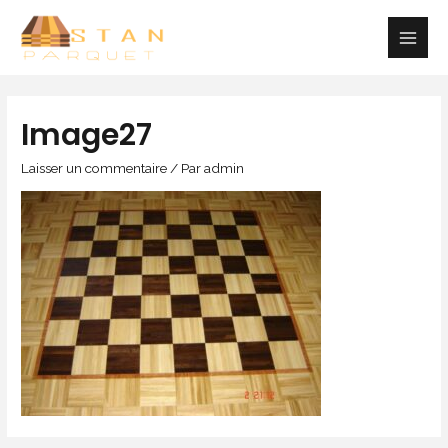
Aller
au
Main
contenu
Men
Image27
Laisser un commentaire
/ Par
admin